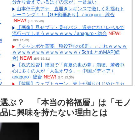
分かり合えているはずの夫が、一番遠い
山本倖千恵アナ 直履きレギンスで激しく乳揺れト
レーニング！！【GIF動画あり】 / anaguro - 総合
NEW!
奴
(8/6 15:40)
【画像】見せブラ・見せパン、過去にないレベルで
流行ってしまうｗｗｗｗｗｗ / anaguro - 総合
NEW!
W
(8/6 15:35)
『ジャンポケ斉藤、懲役7年の求刑』←これｗｗｗｗ
ｗｗｗｗｗｗｗｗｗｗｗｗｗｗ / 5chまとめMAP(総
に
合)
NEW!
(8/6 15:31)
【株式投資】韓国で「真夏の世の夢」崩壊、若者中
心に多くの人が「人生オワタ」―中国メディア /
い
anaguro - 総合
NEW!
ヒ
(8/6 15:30)
W
【韓国】ウェブトゥーン、売上が減りはじめた？カ
カオのストーリー部門、前年同期比で売上がマイナス
16％ / 5chまとめMAP(総合)
NEW!
ろ
(8/6 15:23)
選ぶ？ 「本当の裕福層」は「モノ
【消費税減税】「コロナ禍以上の困難が待ち受けて
いる…」飲食店からは悲痛な声上がる 懸念される“外
品に興味を持たない理由とは
食離れ” 中小農家は収入の減少危惧「農家離れに拍車
が…」 / 5chまとめMAP(総合)
NEW!
(8/6 14:55)
クラピカ「エンペラータイムのせいで寿命を大幅に
え
失ってしまったけどそれでちょうど他の人間の寿命と
同じくらいの長さになったって」 / 5chまとめMAP(総