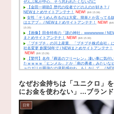
ぜんぶ私が中心、そう思われたくないのに
【金田一耕助】歴代の役者でどの人のが好き？ /
NEWまとめサイトアンテナ！
NEW!
(8/6 15:39)
女性「そうめん作るのは大変。簡単とか言ってる
はエアプ」 / NEWまとめサイトアンテナ！
NEW!
(8/6
15:35)
【画像】田舎特有の「謎の神社」wwwwwww / NE
まとめサイトアンテナ！
NEW!
(8/6 15:30)
「プチプチ」の川上産業、「プチプチ株式会社」
社名変更 創業58年で / NEWまとめサイトアンテナ！
NEW!
(8/6 15:29)
【驚愕】名作『葬送のフリーレン』凄い事に気付
たｗｗｗｗ「ヒンメル」とか「南の勇者」みたいな
ョロガリが最強なの違和感やわ…もしかして… / NE
まとめサイトアンテナ！
NEW!
(8/6 15:28)
陰謀論者と話せるようになるキーワード辞典つく
なぜお金持ちは「ユニクロ」を
う→ / VIP・ネタ・オールジャンル – New World
Antenna
NEW!
(8/6 15:27)
にお金を使わない」…ブランド
【悲報】ヤニねこさん、BPOが動く / まとめる
Z
NEW!
(8/6 15:05)
医者「麻酔かけますよー」 わい（全身麻酔に耐
日常
て見せる！うおおおおおお！！！！） / まとめる
Z
NEW!