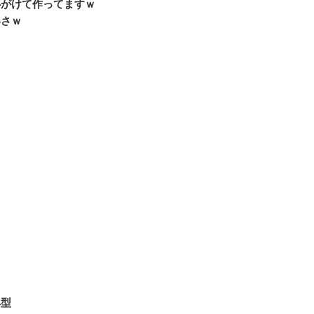
心がけて作ってますｗ
いさｗ
典型