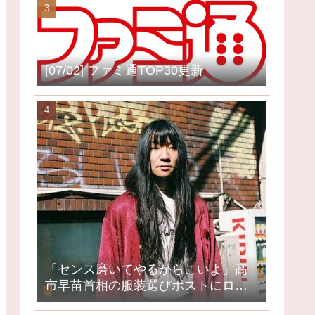
[07/02] ファミ通TOP30更新
「センス磨いてやるからこいよ」高
市早苗首相の服装選びポストにロッ
クミュージシャンが激怒、ネット大