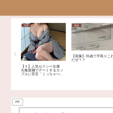
日常
相談
【画像】35歳で手取りこ
が美人だ
だぜ？？
ｗｗ
【Ｘ】人気セクシー女優
丸亀製麺でデートするカッ
プルに苦言「くっちゃべる
ための店じゃないんだよ」
PR