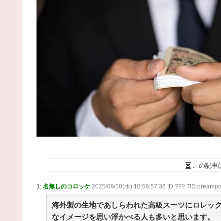
(8/6 15:05)
モンハン自衛隊 第１７９話 / まとめるZ
NEW!
(8/
15:05)
【消費税減税】「コロナ禍以上の困難が待ち受け
いる…」飲食店からは悲痛な声上がる 懸念される“
食離れ” 中小農家は収入の減少危惧「農家離れに拍
が…」 / まとめるZ
NEW!
(8/6 15:05)
動物病院で見かけた白ぬこ様。 タオルにくるまれ
大人しく抱っこされてたんだが 話を聞いてビックリ
【再】 / まとめるZ
NEW!
(8/6 15:05)
【阪神】暗黒期を知らない新世代の若虎ファン！
金期しか知らない現代のファン事情と驚きのリアル /
2chまとめアンテナ！
NEW!
(8/6 11:47)
後藤真希(15)に告白されたらどうする？画像 / 2ch
とめアンテナ！
NEW!
(8/6 11:47)
【プロ野球】強すぎるソフトバンクの一人勝ち？
リーグファンが語る毎年のペナントレースのリアル
この記事
本音 / 2chまとめアンテナ！
NEW!
(8/6 11:47)
【悲報】お弁当屋さん、消費税が下がっても値段
1:
名無しのコロッケ
2025/09/10(水) 10:59:57.36 ID:??? TID:dreampo
え置き / 2chまとめアンテナ！
NEW!
(8/6 11:47)
36歳の彼女と結婚したいのに、家族が猛反対。家
海外製の生地であしらわれた高級スーツにロレック
から信じられない言葉が飛び出した… 他 / 2chnaviヘ
なイメージを思い浮かべる人も多いと思います。
ドライン
(12/24 07:00)