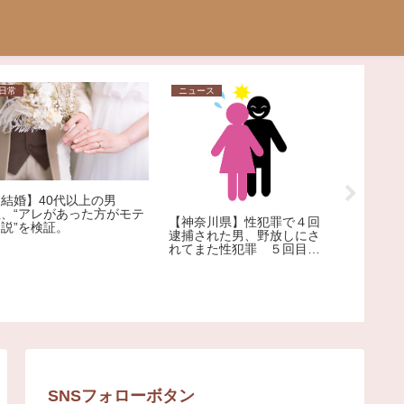
日常
ニュース
相談
【結婚】40代以上の男
【相談】
性、“アレがあった方がモテ
で「うま
【神奈川県】性犯罪で４回
る説”を検証。
「買い取
逮捕された男、野放しにさ
した。1
れてまた性犯罪 ５回目の
子どもが
逮捕
うしても
ばいけな
か…？
SNSフォローボタン