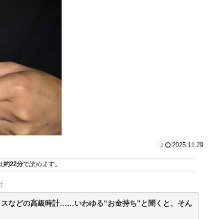
合)
NEW!
(8/6 14:49)
6
【悲報】クロちゃん、とんでもないツイートをする /
5chまとめMAP(総合)
NEW!
(8/6 14:39)
て
【朗報】長野桃羽「嗣永桃子さんと道重さゆみさん
外
が理想のアイドル像」 / おまとめアンテナ
NEW!
車
(8/6
13:38)
【画像】松本人志さん、大勢の若いファンに囲まれ
て
てご満悦wwwwwwwwwwwwww / おまとめアンテナ
NEW!
(8/6 13:32)
【画像】大相撲の伯乃富士と熱海富士、反社との写
黄
真流出ｗｗｗ / おまとめアンテナ
NEW!
(8/6 11:00)
【心霊・幽霊】ワン切りの犯人 / おまとめアンテナ
NEW!
ま
(8/6 11:00)
土田晃之「草サッカーとフットサルやめました」と
2025.11.29
告白「20代の若手が来るんです。つまんなくて」 / お
パ
まとめアンテナ
NEW!
な
(8/6 10:40)
は
約22分
で読めます。
Powered by livedoor 相互RSS
据
t
族
スなどの高級時計……いわゆる“お金持ち”と聞くと、そん
ッ