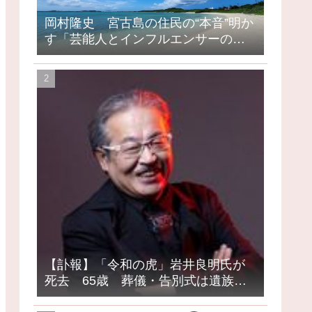
岡村隆史 宮古島の住民の“本音”明か
す「芸能人とインフルエンサーの島
になってしまったって」
【訃報】「令和の虎」岩井良明氏が
死去 65歳 葬儀・告別式は遺族の
意向で密葬