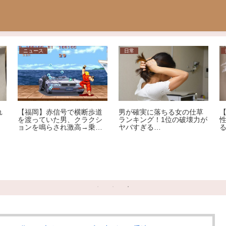
ニュース
日常
れ
【福岡】赤信号で横断歩道
男が確実に落ちる女の仕草
を渡っていた男、クラクシ
ランキング！1位の破壊力が
ョンを鳴らされ激高→乗用
ヤバすぎる…
車を殴りへこませたか 自
称アメリカ人の男を現行犯
逮捕