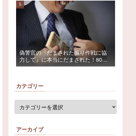
荒れ
偽警官の『だまされた振り作戦に協
力して』に本当にだまされた！80代
女性1200万円被害
カテゴリー
アーカイブ