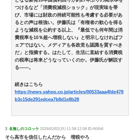
タビューに登場した女子高生4人組がエモすぎると話題
つけるなど「消費税減税ショック」が現実味を帯
に / anaguro - 総合
NEW!
(8/7 02:10)
び、市場には財政の持続可能性も考慮する必要があ
海外「世界で日本を死守するぞ！」 日本の消防署を訪
るとの声は根強い。伊藤氏は「有権者の歓心を得る
れたちびっ子集団が世界をメロメロに / anaguro - 総合
ような減税を公約する以上、『最低でも何年間は消
NEW!
(8/7 02:05)
姫野美南アナ ピタパンのお尻、土手、仰向け巨乳が
費税率を10％超へ増税しない』と明示しなければフ
くっきり！！【GIF動画あり】 / anaguro - 総合
NEW!
ェアではない。メディアも各政党も認識を質すべき
(8/7 02:00)
だ」と指摘する。はたして、生活に直結する消費税
【動画】俺の指導を聞かないZ世代新人「仕事はAIに
の税率は将来どうなっていくのか。伊藤氏が解説す
聞けば余裕w」俺「AI以下でごめんね」→指導やめて放
る――。
置プレイした結果w / 5chまとめMAP(総合)
NEW!
(8/7
01:43)
【朗報】キングダムの河了貂、覚醒する / 5chまとめ
続きはこちら
MAP(総合)
NEW!
(8/7 01:43)
https://news.yahoo.co.jp/articles/00533aaa4fde478
「あったなぁ」ってなる商品を挙げるスレ / 5chまとめ
MAP(総合)
NEW!
b3c15de291edcea7b8d1e8b28
(8/7 01:33)
シャウエッセン公式、こういうのでいいんだよ丼を作
る / 5chまとめMAP(総合)
NEW!
(8/7 01:23)
【国際】なぜフランス人はこれほど日本が好きなの
か? 中国ネット「中国人も日本が好き」「普通の人
3:
名無しのコロッケ
2026/02/02(月) 11:58:12.08 ID:rNXh6
は…」 / 5chまとめMAP(総合)
NEW!
(8/7 01:17)
そら高市を信任したんだから 増税やろ
「お皿は綺麗だけど食べ方が汚い」焼き魚を食べた知