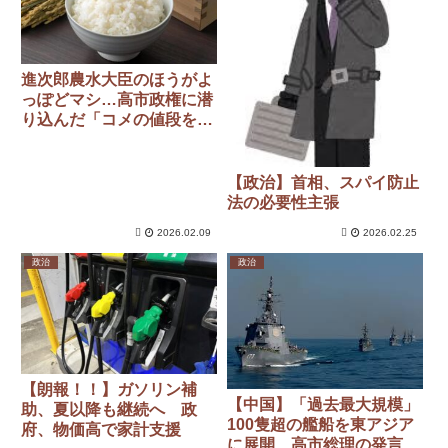
進次郎農水大臣のほうがよ
っぽどマシ…高市政権に潜
り込んだ「コメの値段を下
げたくない農林族」の正体
【政治】首相、スパイ防止
法の必要性主張
2026.02.09
2026.02.25
政治
政治
【朗報！！】ガソリン補
【中国】「過去最大規模」
助、夏以降も継続へ 政
100隻超の艦船を東アジア
府、物価高で家計支援
に展開 高市総理の発言に