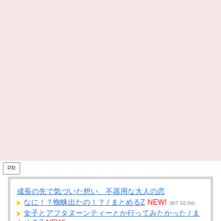
PR
成長の先で気づいた想い、不器用な大人の恋
なに！？蜘蛛出たの！？ / まとめるZ
NEW!
(8/7 02:04)
女子とアフタヌーンティーとか行ってみたかった / ま