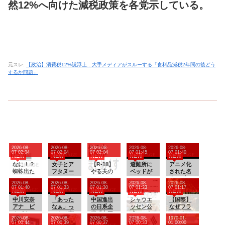
然12%へ向けた減税政策を各党示している。
元スレ:
【政治】消費税12%説浮上…大手メディアがスルーする「食料品減税2年間の後どう
するか問題」
2026-08-
2026-08-
2026-08-
2026-08-
2026-08-
07 02:04
07 02:04
07 02:04
07 01:45
07 01:40
NEW
NEW
NEW
NEW
NEW
なに！？
女子とア
【R-18】
避難所に
アニメ化
蜘蛛出た
フタヌー
やる夫の
ベッドが
された名
の！？
ンティー
ハーレム
ない！と
作ラブコ
2026-08-
2026-08-
2026-08-
2026-08-
2026-08-
とか行っ
大王国
文句たら
メ『まも
07 01:40
07 01:33
07 01:30
07 01:23
07 01:17
NEW
NEW
NEW
NEW
NEW
てみたか
【即興・
たらだっ
って守護
中川安奈
った
「あった
たまに安
中国進出
た左派、
シャウエ
月天！』
【国際】
アナ ピ
なぁ」っ
価】 第
の日系企
実際に避
ッセン公
が「全巻
なぜフラ
タピタニ
てなる商
４３９話
業「中国
難所にベ
式、こう
99円」の
ンス人は
2026-08-
2026-08-
2026-08-
2026-08-
1970-01-
ットで巨
品を挙げ
ビジネス
ッドが搬
いうので
激安セー
これほど
07 00:44
07 00:39
07 00:37
07 00:33
01 00:00