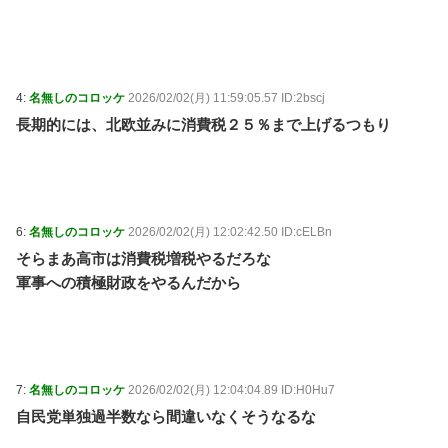
人の信じられない所作…両手で1本ずつ箸を持ち、骨や
手をしゃぶり、口から出した骨をテーブルに並べ
る・・・ / おまとめアンテナ
NEW!
(8/7 00:19)
【朗報】イギリス、タバコ販売禁止法案を可決
wwwwww / おまとめアンテナ
NEW!
(8/7 00:12)
4:
名無しのコロッケ
2026/02/02(月) 11:59:05.57 ID:2bscj
人の睡眠と食事に過剰に口を出してくる母親と彼氏う
長期的には、北欧並みに消費税２５％まで上げるつもり
るさい…薬を飲まないと眠れない苦しさも知らないくせ
に「薬やめな」、食べたくない時に「一口食べて」とし
つこい無神経すぎる！！ / おまとめアンテナ
NEW!
(8/6
23:19)
「住信SBI」が「ドコモの銀行」に変わってうんざり
してるやつｗｗｗｗｗｗｗ / おまとめアンテナ
NEW!
6:
名無しのコロッケ
2026/02/02(月) 12:02:42.50 ID:cELBn
(8/6
23:00)
そらまあ高市は消費税増税やるだろな
我が家・杉山裕之、自力歩行できるまで回復！退院を
軍事への積極財政をやるんだから
報告 / おまとめアンテナ
(8/6 20:16)
Powered by livedoor 相互RSS
7:
名無しのコロッケ
2026/02/02(月) 12:04:04.89 ID:H0Hu7
自民党単独過半数なら間違いなくそうなるな