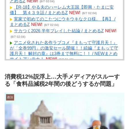
とめるZ
NEW!
(8/7 02:04)
【R-18】やる夫のハーレム大王国【即興・たまに安
価】 第４３９話 / まとめるZ
NEW!
(8/7 02:04)
実家で初めてのこたつにウキウキなクロ様。【再】 /
まとめるZ
NEW!
(8/7 02:04)
サカつく2026 半年プレイした結論 / まとめるZ
NEW!
(8/7 02:04)
アニメ化された名作ラブコメ『まもって守護月天！』
が「全巻99円」の激安セール開催！！続編『まもって守
護月天！ 解封の章』は3巻まで無料に！！ / NEWまとめ
サイトアンテナ！
NEW!
(8/7 01:40)
【悲報】町のお弁当屋さん「申し訳ないが消費税1%に
なったらその分商品代を値上げするわ」 / NEWまとめサ
消費税12%説浮上…大手メディアがスルーす
イトアンテナ！
NEW!
(8/7 01:39)
【衝撃】ちいかわさん、あまりにもジョジョ過ぎた結
る「食料品減税2年間の後どうするか問題」
果ｗｗｗｗｗｗ / NEWまとめサイトアンテナ！
NEW!
(8/7 01:39)
政治
壊れた眼鏡 / NEWまとめサイトアンテナ！
NEW!
(8/7
01:39)
税金滞納してたんやがついに給料差し押さえされて笑
えん / NEWまとめサイトアンテナ！
NEW!
(8/7 01:39)
「公立に行ったら笑われる」5歳から受験漬け。高校
まで公立の39歳夫が見た妻の「ある豹変」とは【専門家