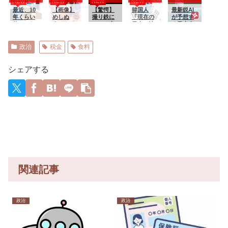
NEW
NEW
NEW
NEW
乳がくっ
るスレ
はもう大
入されて
いいんだ
ル開
日本が好
きり！！
最近、10
【画像】
変」
【驚愕】
しまった
よ丼を作
韓国人
催！！続
きなのか?
最新鋭AI
【GIF動画
年くらい
めしぬ
撮り鉄に
結果……
る
「現在の
編『まも
中国ネッ
が予想す
あり】
使ってた
ま、キモ
ケンカ売
日本の沖
って守護
ト「中国
る日本人
モニター
くなって
ったなんJ
縄のスー
月天！ 解
人も日本
メジャー
が流石に
しまう
民、謎の
パーは台
封の章』
が好き」
リーガー
焼き付き
電車攻撃
風のおか
は3巻まで
「普通の
達の2026
政治
税金
食料
始めたん
に敗れて
げでこう
無料
人は…」
年の打撃
ですけ
しまう
なりまし
に！！
成績
ど、あ
www
た」
wywywy
シェアする
の...
wwywyw
ywywywy
wywyww
y
関連記事
政治
政治