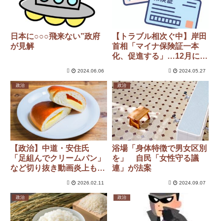
日本に○○○飛来ない”政府
【トラブル相次ぐ中】岸田
が見解
首相「マイナ保険証一本
化、促進する」…12月に現
行の保険証廃止
2024.06.06
2024.05.27
政治
政治
【政治】中道・安住氏
浴場「身体特徴で男女区別
「足組んでクリームパン」
を」 自民「女性守る議
など切り抜き動画炎上も敗
連」が法案
因か 法的措置検討へ
2026.02.11
2024.09.07
政治
政治