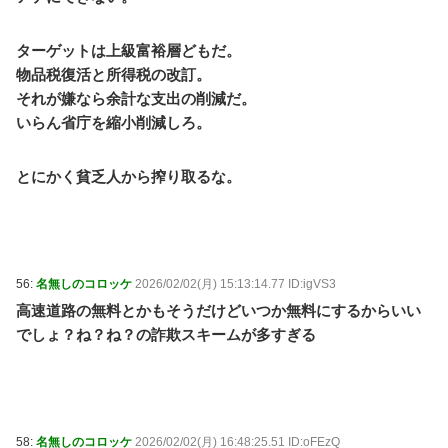
ターゲットは上級富裕層どもだ。
物品税復活と所得税の改訂。
それが嫌なら余計な支出の削減だ。
いらん省庁を縮小削減しろ。
とにかく貧乏人から搾り取るな。
56:
名無しのコロッケ
2026/02/02(月) 15:13:14.77 ID:igVS3
高速道路の無料とかもそうだけどいつか無料にするからいい
でしょ？ね？ね？の詐欺スキームが多すぎる
58:
名無しのコロッケ
2026/02/02(月) 16:48:25.51 ID:oFEzQ