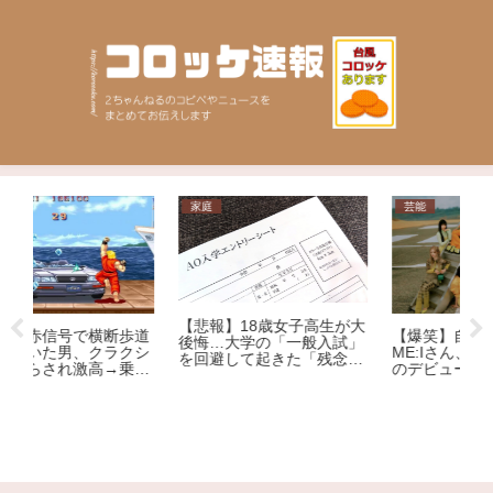
家庭
芸能
相
【悲報】18歳女子高生が大
【
【爆笑】自称覇権アイドル
道
後悔…大学の「一般入試」
抜
ME:Iさん、初日売上でNiziu
シ
を回避して起きた「残念す
のデビューシングルを下回
用
ぎる悲劇」
る大爆死ｗｗｗｗｗｗｗｗ
自
ｗｗｗｗｗｗｗｗｗｗｗ
犯