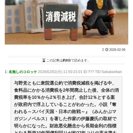
助言】 / VIP・ネタ・オールジャンル – New World
Antenna
NEW!
(8/7 01:27)
【画像】本田望結の妹、本田望結より実ってしまう /
2chまとめアンテナ！
NEW!
(8/6 21:54)
【朗報】阪神の新外国人D.ガルシアさんOPS.966の
wRC+188wwwwwwwwwwwwwwwwwwwwwwwwwwww
ww / 2chまとめアンテナ！
NEW!
(8/6 21:54)
移民を過剰に問題視してる人ら一定数いるけどさ / 2ch
2026.02.06
まとめアンテナ！
NEW!
(8/6 21:54)
【悲報】韓国サッカー 国際試合で審判買収(性接待)
この記事は
約8分
で読めます。
をしてた模様
wwwwwwwwwwwwwwwwwwwwwwwwwwwwwwwwww
1:
名無しのコロッケ
2026/02/02(月) 11:50:23.01 ID:??? TID:Sabakankan
wwwwwwwwwwwwwww / 2chまとめアンテナ！
NEW!
与野党ともに衆院選公約で消費税減税を掲げる中、
(8/6 21:54)
36歳の彼女と結婚したいのに、家族が猛反対。家族か
食料品にかかる消費税を2年間廃止した後、全体の消
ら信じられない言葉が飛び出した… 他 / 2chnaviヘッド
費税率を10％から2％引き上げ、合計12％とする案
ライン
(12/24 07:00)
が政府内で浮上していることがわかった。小説『奪
Powered by livedoor 相互RSS
われる～スパイ天国・日本の敗戦～』（みんかぶマ
ガジンノベルス）を著した作家の伊藤慶氏の取材で
明らかになった。財政悪化懸念から長期金利の指標
ブブ家のドタバタが、今日も愛おしい！
海外「日本がキラキラして見える…」 日本の街頭イン
となる新発10年国債利回りが約27年ぶりの高水準を