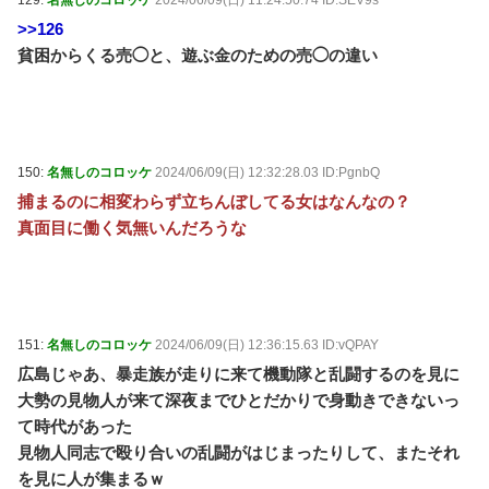
>>126
貧困からくる売◯と、遊ぶ金のための売◯の違い
150:
名無しのコロッケ
2024/06/09(日) 12:32:28.03 ID:PgnbQ
捕まるのに相変わらず立ちんぼしてる女はなんなの？
真面目に働く気無いんだろうな
151:
名無しのコロッケ
2024/06/09(日) 12:36:15.63 ID:vQPAY
広島じゃあ、暴走族が走りに来て機動隊と乱闘するのを見に
大勢の見物人が来て深夜までひとだかりで身動きできないっ
て時代があった
見物人同志で殴り合いの乱闘がはじまったりして、またそれ
を見に人が集まるｗ