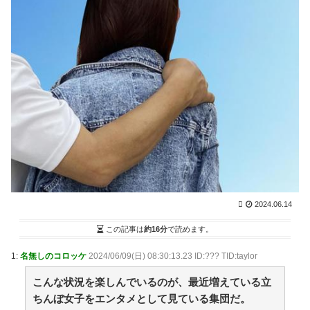
【朗報】イチローさん、想像の5倍スーパースターだ
ったｗｗｗｗｗｗｗｗｗｗｗｗｗｗｗｗｗｗｗｗｗ /
2chまとめアンテナ！
NEW!
(8/9 10:57)
【画像】秘湯ロマン、美女のナマ腋とこぼれそうなお
乳wwwww / NEWまとめサイトアンテナ！
NEW!
(8/9
10:41)
【阿波おどり】女性踊り手を狙った無断撮影が問題
に…SNS投稿で主催者が注意喚起 / NEWまとめサイトア
ンテナ！
NEW!
(8/9 10:40)
彼氏が冷め始めたらこちらも一気に冷める / NEWまと
めサイトアンテナ！
NEW!
(8/9 10:39)
空調服やスポドリを完備していた50代男性、熱中症で
死亡 / NEWまとめサイトアンテナ！
NEW!
(8/9 10:36)
【悲報】電車乗り込みぼく「おっ、可愛いミニスカＯ
Ｌちゃんの隣あいてんじゃん！座ったろ！」⇒！ / NEW
2024.06.14
まとめサイトアンテナ！
NEW!
(8/9 10:35)
【議論】「宇宙の謎」と「死後の世界」って結局どこ
この記事は
約16分
で読めます。
かで繋がってるよな？ / VIP・ネタ・オールジャンル –
New World Antenna
NEW!
1:
名無しのコロッケ
2024/06/09(日) 08:30:13.23 ID:??? TID:taylor
(8/9 10:27)
36歳の彼女と結婚したいのに、家族が猛反対。家族か
こんな状況を楽しんでいるのが、最近増えている立
ら信じられない言葉が飛び出した… 他 / 2chnaviヘッド
ライン
ちんぼ女子をエンタメとして見ている集団だ。
(12/24 07:00)