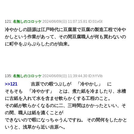
121:
名無しのコロッケ
2024/06/09(日) 11:07:15.81 ID:01vGt
冷やかしの語源は江戸時代に豆腐屋で豆腐の製造工程で冷や
かしという作業があって、その間豆腐職人が何も買わないの
に町中をぶらぶらしたのが由来。
135:
名無しのコロッケ
2024/06/09(日) 11:39:44.30 ID:hYVib
>>121
吉原での暇つぶしが 「冷やかし」 に
そもそも 「冷やかす」 とは、煮た紙を冷ましたり、水槽
に古紙を入れて水を含ませ軟らかくする工程のこと。
その紙が軟らかくなるのに二、三時間はかかったといい、そ
の間、職人は紙を漉くことが
できないので暇になっちゃうんですね。 その間何をしたかと
いうと、浅草から近い吉原へ。