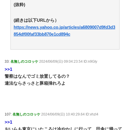
韓国人「昨日韓国YGエンタ社屋ドアをゴルフクラブ
(抜粋)
でたたいた女は日本人だった」 / 5chまとめMAP(総
合)
NEW!
(8/9 10:47)
週1エステ＆週3パーソナルジム通いの美意識過剰な先
(続きは以下URLから）
輩「これって普通だよね？」→私「真似できません…」
https://news.yahoo.co.jp/articles/a6809007d9fd3d3
の不毛なやり取りに疲れ果てた・・・ / おまとめアンテ
854df00faf33bb870e1cd894c
ナ
NEW!
(8/9 10:19)
【顔に異変】「明らかに違う」ドランクドラゴン塚地
の姿がやばい ※私の本音 / おまとめアンテナ
NEW!
(8/9
07:09)
【朗報】高瀬くるみ＆浅倉樹々がランチ「ききちゃん
33:
名無しのコロッケ
2024/06/09(日) 09:04:23.54 ID:n9GIy
って呼んで？今日から友達ね！」 / おまとめアンテナ
>>1
NEW!
(8/9 07:00)
警察はなんでゴミ放置してるの？
三大王道寿司「まぐろ」「サーモン」あとひとつは？
/ おまとめアンテナ
NEW!
違法ならさっさと豚箱挿れろよ
(8/9 06:26)
元いいとも青年隊・岸田健作、中居正広氏の裏側を回
顧 / おまとめアンテナ
(8/9 04:08)
Powered by livedoor 相互RSS
107:
名無しのコロッケ
2024/06/09(日) 10:40:29.64 ID:vhzl4
>>1
おいらも東京にいたころは冷やかしに行って、田舎に帰って