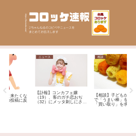
ニュース
相談
ニ
【訃報】コンカフェ嬢
【相談】子どもがコンビニ
逮
な
（19）、客のガチ恋おぢ
で「うまい棒」を開封して
と
反
（32）にメッタ刺しにされ
「買い取り」を求められま
死亡
した。1本12円で、小さな
子どもがしたことです。ど
うしても「弁償」しなけれ
ばいけないのでしょう
か…？