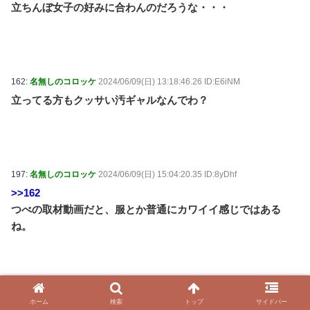
立ちんぼ女子の好みに合わんのだろうな・・・
162:
名無しのコロッケ
2024/06/09(日) 13:18:46.26 ID:E6iNM
立ってる方もクッサい汚ギャルなんでわ？
197:
名無しのコロッケ
2024/06/09(日) 15:04:20.35 ID:8yDhf
>>162
つべの取材動画だと、服とか普通にカワイイ感じではある
ね。
202:
名無しのコロッケ
2024/06/09(日) 15:15:01.27 ID:NW4ty
ホーム
検索
トップ
サイドバー