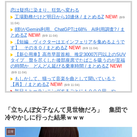
恋は疑惑に染まり、狂気へ変わる
工場勤務だけど明日から10連休 / まとめるZ
NEW!
(8/9
11:04)
8割がGemini利用、ChatGPTは68% AI利用調査? / ま
とめるZ
NEW!
(8/9 11:04)
【短編 ヴィクターはエインフェリアを集めるようで
す】 その８０ / まとめるZ
NEW!
(8/9 11:04)
【新公用車】高市早苗首相、推定3000万円以上のSUV
タイプ 贅を尽くした後部座席でたばこを吸うのが至福
の時間か どんどん延びる乗車時間 / まとめるZ
NEW!
(8/9 11:04)
もしかして、猫って音楽を曲として聞いている？
【再】 / まとめるZ
NEW!
(8/9 11:04)
毎日１ｋｍランニングするごとに１０００円 や
る？？ / 2chまとめアンテナ！
NEW!
(8/9 10:57)
ヌートバーがダイヤモンドバックスへ電撃移籍！トレ
「立ちんぼ女子なんて見世物だろ」 集団で
ード期限最終日に飛び込んだ驚きのニュースと新天地で
の期待 / 2chまとめアンテナ！
NEW!
冷やかしに行った結果ｗｗｗ
(8/9 10:57)
【高校野球】1回戦 八王子実践 1-2x 鳴門渦潮 延長タ
イブレークでサヨナラ勝ち 鳴門渦潮として甲子園1勝 /
日常
2chまとめアンテナ！
NEW!
(8/9 10:57)