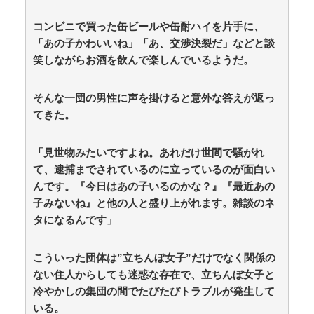
Powered by livedoor 相互RSS
コンビニで買った缶ビールや缶酎ハイを片手に、
「あの子かわいいね」「あ、交渉決裂だ」などと談
三十路女子の仕事と恋、その先にあった本音
笑しながらお酒を飲んで楽しんでいるようだ。
森香澄アナ ボディコン、谷間、セクシーショッ
ト！！【GIF動画あり】 / anaguro - 総合
NEW!
(8/9 11:10)
【新公用車】高市早苗首相、推定3000万円以上のSUV
そんな一団の男性に声を掛けると意外な答えが返っ
タイプ 贅を尽くした後部座席でたばこを吸うのが至福
てきた。
の時間か どんどん延びる乗車時間 / 5chまとめMAP(総
合)
NEW!
(8/9 11:09)
元ジャンポケ斎藤さん、求刑直後微妙な髪形でライブ
「見世物みたいですよね。あれだけ世間で騒がれ
配信してギフトをねだる / 5chまとめMAP(総合)
NEW!
て、逮捕までされているのに立っているのが面白い
(8/9 11:09)
んです。『今日はあの子いるのかな？』『最近あの
本来悪い意味じゃないのにもはやマイナスイメージし
子みないね』と他の人と盛り上がれます。雑談のネ
かない言葉ｗｗｗ / 5chまとめMAP(総合)
NEW!
(8/9 11:07)
【朗報】みい山作者・亜月ねねちゃんがチョロくて可
タになるんです」
愛い / 5chまとめMAP(総合)
NEW!
(8/9 11:05)
K-POPアイドルの約半数が3年後には姿を消す…損益
こういった団体は”立ちんぼ女子”だけでなく関係の
分岐点突破は4％未満 / anaguro - 総合
NEW!
(8/9 11:05)
ない住人からしても迷惑な存在で、立ちんぼ女子と
嫁の銀行口座が突如凍結されて三菱UFJ銀行に問い合
わせ、「説明できない」と言われて警察に相談しにいく
冷やかしの集団の間でたびたびトラブルが発生して
と…… / anaguro - 総合
NEW!
(8/9 11:00)
いる。